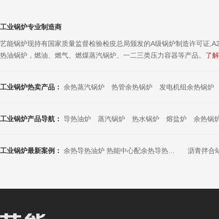
准高效，节能
工业锅炉专业制造商
艺能锅炉现持有国家质量监督检验检疫总局颁发的A级锅炉制造许可证,A2
热油锅炉，燃油、燃气、燃煤蒸汽锅炉、一二三类压力容器等产品。
了解
工业锅炉热卖产品：
余热蒸汽锅炉
热管余热锅炉
发电机组余热锅炉
工业锅炉产品导航：
导热油炉
蒸汽锅炉
热水锅炉
熔盐炉
余热锅
工业锅炉最新案例：
余热导热油炉 热能中心配余热导热油炉 发电机组配导热油炉 碳素厂配余热导热油炉 高温烟气配余热导热油炉 RTO配导热油炉
沥青拌合