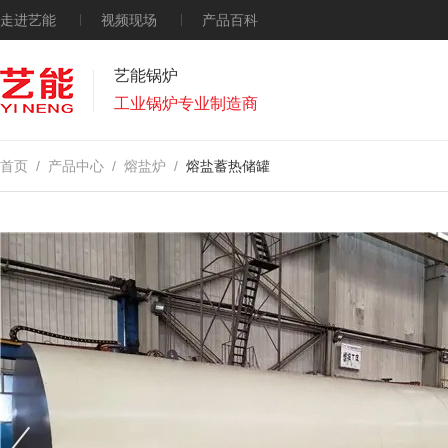
走进艺能
视频现场
产品百科
艺能锅炉
工业锅炉专业制造商
首页
/
产品中心
/
熔盐炉
/
熔盐蓄热储罐