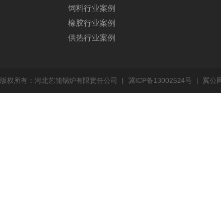
饲料行业案例
橡胶行业案例
供热行业案例
版权所有：河北艺能锅炉有限责任公司
|
冀ICP备13002524号
|
冀公网