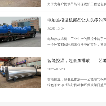
力于为客户提供节能环保锅炉工程总包
的咨询团队和规范化的客服咨询流程，
命周期内各阶段的咨询服务，帮助客户
电加热模温机那些让人头疼的
咨询服务包括：客户项目沟通调研、总
价概算、风险评估以及售后跟踪咨询。
2025-12-24
心，项
电加热模温机，工业生产的温控小能手*
一个环节都如同精密仪器中的零件，紧
机，这个看似低调的设备，却在其中扮
的 “温控小能手”。想象一下，在注塑
智能控温，超低氮排放——艺
机，它们在高温高压下被塑造成各种形
就显得尤为关键。温度过高，塑料制品
2025-07-23
智能控温，超低氮排放——艺能燃气锅
绿色革命 在“双碳”目标和环保政策日
的工业锅炉正面临淘汰升级。作为热能
创新技术与匠心工艺，推出新一代智能
环保达标的卓越性能，成为众多企业的