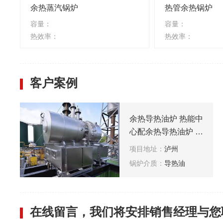
余热蒸汽锅炉
热管余热锅炉
容量：
容量：
热效率：
热效率：
客户案例
余热导热油炉 热能中
心配余热导热油炉 发
电机组配导热油炉 碳
项目地址：
泸州
素厂配余热导热油炉
锅炉介质：
导热油
高温烟气配余热导热
油炉 RTO配导热油
炉
在线留言，我们将安排销售经理与您