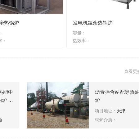
余热锅炉
发电机组余热锅炉
：
容量：
率：
热效率：
查看更
热能中
沥青拌合站配导热
炉 发
炉
炉 碳
项目地址：
天津
热油炉
油
锅炉介质：
热导热
导热油