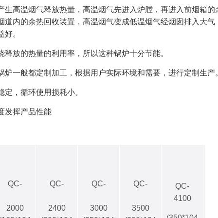
产生高温烟气释放热量，高温烟气先进入炉膛，再进入前烟箱的
烟道内的余热回收装置，高温烟气变成低温烟气经烟囱排入大气
益好。
烧释放的热量的利用率，所以这种锅炉十分节能。
锅炉一般都定制加工，根据用户实际环境和需要，进行定制生产
稳定，循环使用损耗小。
度发挥产品性能
QC-
QC-
QC-
QC-
QC-
YL
4100
2000
2400
3000
3500
(4
(350*104