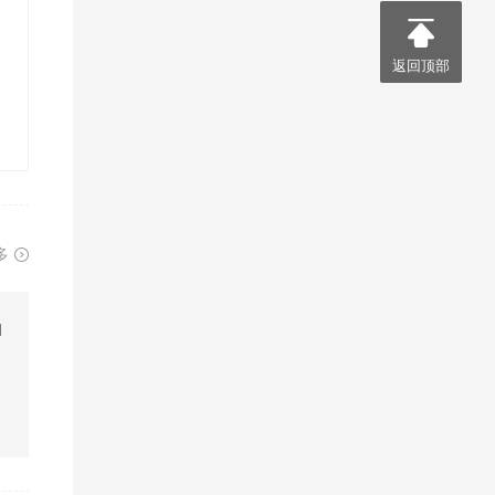
返回顶部
多
油