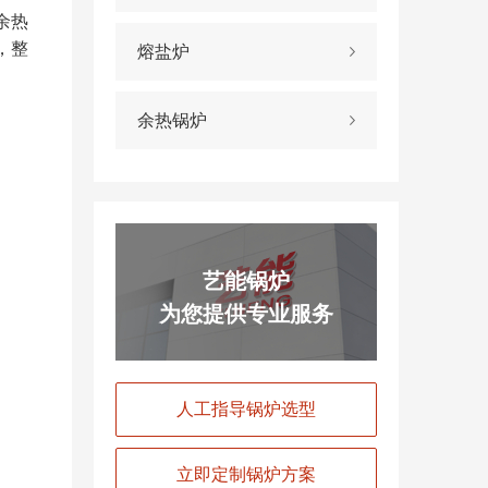
余热
，整
熔盐炉
余热锅炉
。
艺能锅炉
为您提供专业服务
QC-
人工指导锅炉选型
QC-
QC-
QC-
W-QC-
-
4700
9300S
6000
7000
8200
立即定制锅炉方案
00*104
1200