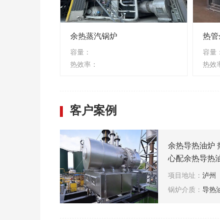
余热蒸汽锅炉
热管
容量：
容量
热效率：
热效
客户案例
余热导热油炉 
心配余热导热油
电机组配导热油
项目地址：
泸州
素厂配余热导
锅炉介质：
导热
高温烟气配余
油炉 RTO配