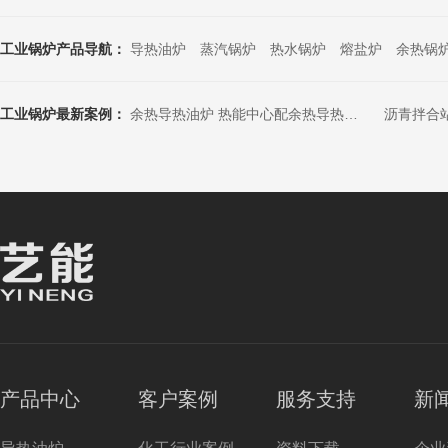
工业锅炉产品导航：
导热油炉
蒸汽锅炉
热水锅炉
熔盐炉
余热锅
工业锅炉最新案例：
余热导热油炉 热能中心配余热导热油炉 发电机组配导热油炉 碳素厂配余热导热油炉 高温烟气配余热导热油炉 RTO配导热油炉
沥青拌合
产品中心
客户案例
服务支持
新