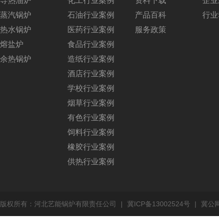
导热油炉
化工行业案例
资料下载
企业
蒸汽锅炉
石油行业案例
产品百科
行业
热水锅炉
医药行业案例
服务政策
熔盐炉
食品行业案例
余热锅炉
造纸行业案例
酒店行业案例
学校行业案例
烟草行业案例
有色行业案例
饲料行业案例
橡胶行业案例
供热行业案例
版权所有：河北艺能锅炉有限责任公司
|
冀ICP备13002524号
|
冀公网