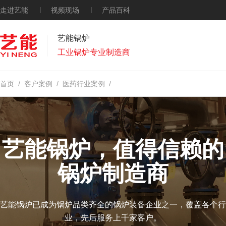
走进艺能
视频现场
产品百科
艺能锅炉
工业锅炉专业制造商
首页
/
客户案例
/
医药行业案例
/
艺能锅炉，值得信赖的
锅炉制造商
艺能锅炉已成为锅炉品类齐全的锅炉装备企业之一，覆盖各个行
业，先后服务上千家客户。