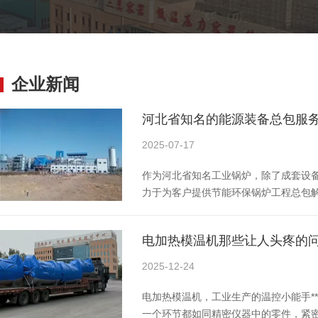
企业新闻
河北省知名的能源装备总包服务
2025-07-17
作为河北省知名工业锅炉，除了成套设
力于为客户提供节能环保锅炉工程总包
的咨询团队和规范化的客服咨询流程，
命周期内各阶段的咨询服务，帮助客户
电加热模温机那些让人头疼的
咨询服务包括：客户项目沟通调研、总
价概算、风险评估以及售后跟踪咨询。
2025-12-24
心，项
电加热模温机，工业生产的温控小能手*
一个环节都如同精密仪器中的零件，紧