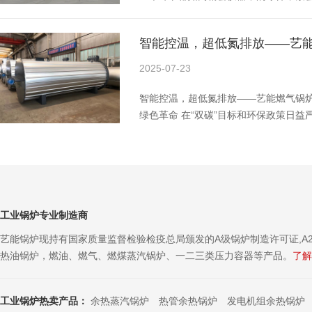
机，这个看似低调的设备，却在其中扮
的 “温控小能手”。想象一下，在注塑
智能控温，超低氮排放——艺
机，它们在高温高压下被塑造成各种形
就显得尤为关键。温度过高，塑料制品
2025-07-23
智能控温，超低氮排放——艺能燃气锅
绿色革命 在“双碳”目标和环保政策日
的工业锅炉正面临淘汰升级。作为热能
创新技术与匠心工艺，推出新一代智能
环保达标的卓越性能，成为众多企业的
准高效，节能
工业锅炉专业制造商
艺能锅炉现持有国家质量监督检验检疫总局颁发的A级锅炉制造许可证,A2
热油锅炉，燃油、燃气、燃煤蒸汽锅炉、一二三类压力容器等产品。
了解
工业锅炉热卖产品：
余热蒸汽锅炉
热管余热锅炉
发电机组余热锅炉